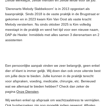
Zelfde werkwijze, zelfde mensen en zelfde liefde voor de job.
'Dierenarts Melody Slabbekoorn' is in 2013 opgestart als
baanpraktijk. Sinds 2018 is de vaste praktijk in de Brugstraat er
gekomen en in 2023 kwam Kim Van Oost als vaste kracht
Melody versterken. Nu sinds oktober 2025 is Kim volledig
meestapt in de praktijk en werd het tijd voor een nieuwe naam,
DAP de Heeler. Inmiddels met alles samen 3 dierenartsen en 2
assistenten
Een persoonlijke aanpak vinden we zeer belangrijk, geen enkel
dier of klant is immer gelijk. Wij doen dan ook onze uiterste best
om jullie deze te bieden. Jullie kunnen in de praktijk terecht
voor afspraken, voeding, medicatie, chirurgie, etc. Benieuwd
wat we allemaal te bieden hebben? Check dan zeker de
pagina
Onze Diensten
.
Wij werken enkel op afspraak om wachtzaalstress te vermijden.
Ook huisbezoeken zijn nog mogelijk indien gewenst. Afhalen